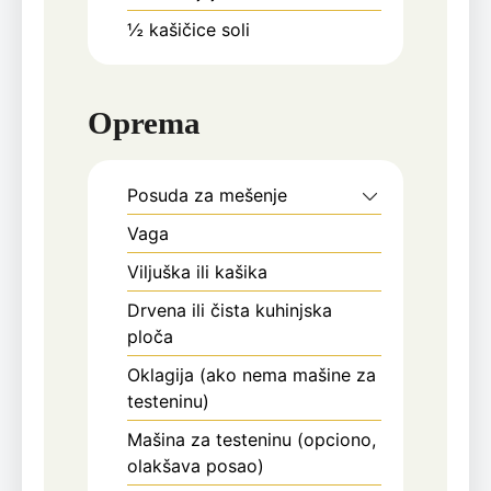
½
kašičice
soli
Oprema
Posuda za mešenje
Vaga
Viljuška ili kašika
Drvena ili čista kuhinjska
ploča
Oklagija (ako nema mašine za
testeninu)
Mašina za testeninu (opciono,
olakšava posao)