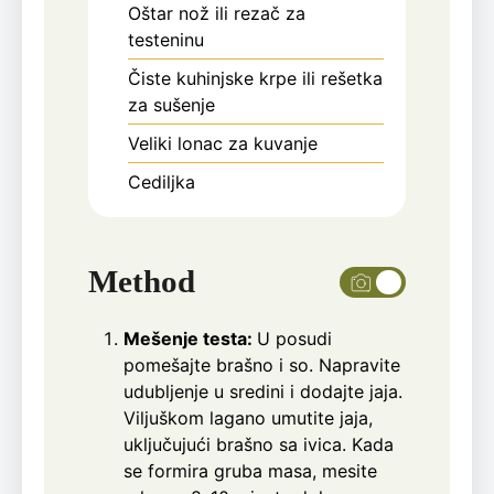
Oštar nož ili rezač za
testeninu
Čiste kuhinjske krpe ili rešetka
za sušenje
Veliki lonac za kuvanje
Cediljka
Method
Mešenje testa:
U posudi
pomešajte brašno i so. Napravite
udubljenje u sredini i dodajte jaja.
Viljuškom lagano umutite jaja,
uključujući brašno sa ivica. Kada
se formira gruba masa, mesite