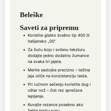
Beleške
Saveti za pripremu
Koristite glatko brašno tip 400 ili
italijansko „00“.
Za žuću boju i svilenu teksturu
dodajte jedno dodatno žumance
na svaka tri jajeta.
Merite sastojke precizno – težina
jaja utiče na konzistenciju testa.
Pri ručnom sečenju koristite dug i
oštar nož – čist rez sprečava
lepljenje.
Kuvajte rezance posebno ako
želite bistru supu.