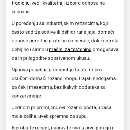
tradiciju
, već i kvalitetniji izbor u odnosu na
kupovne.
U poređenju sa industrijskim rezancima, koji
često sadrže aditive ili dehidrirana jaja, domaći
donose prirodne proteine i minerale, dok kontrola
debljine i širine u
mašini za testeninu
omogućava
da ih prilagodite sopstvenom ukusu.
Njihova posebna prednost je ta što dobro
osušeni domaći rezanci mogu trajati nedeljama,
pa čak i mesecima, bez ikakvih dodataka za
konzerviranje.
Jednom pripremljeni, ovi rezanci postaju vaša
mala zaliha, uvek spremna za supu.
Isprobajte recept, napravite svoju prvu porciju i