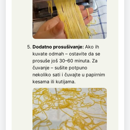
Dodatno prosušivanje:
Ako ih
kuvate odmah – ostavite da se
prosuše još 30–60 minuta. Za
čuvanje – sušite potpuno
nekoliko sati i čuvajte u papirnim
kesama ili kutijama.