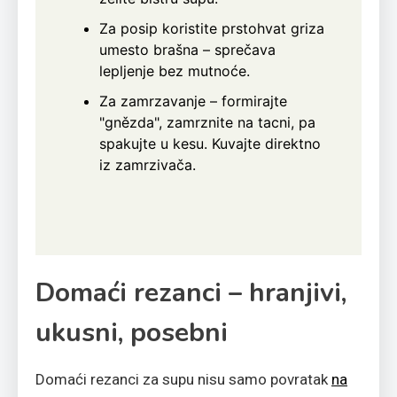
Za posip koristite prstohvat griza
umesto brašna – sprečava
lepljenje bez mutnoće.
Za zamrzavanje – formirajte
"gnězda", zamrznite na tacni, pa
spakujte u kesu. Kuvajte direktno
iz zamrzivača.
Domaći rezanci – hranjivi,
ukusni, posebni
Domaći rezanci za supu nisu samo povratak
na