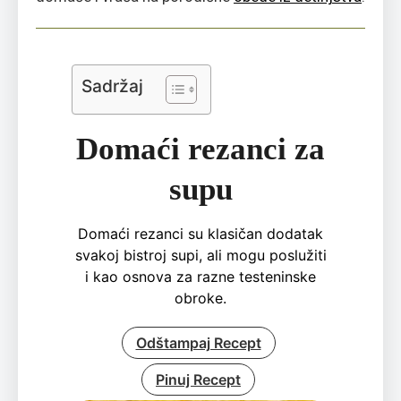
Sadržaj
Domaći rezanci za
supu
Domaći rezanci su klasičan dodatak
svakoj bistroj supi, ali mogu poslužiti
i kao osnova za razne testeninske
obroke.
Odštampaj Recept
Pinuj Recept