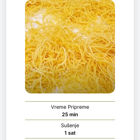
Vreme Pripreme
minutes
25
min
Sušenje
hour
1
sat