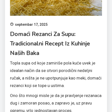
septembar 17, 2025
Domaći Rezanci Za Supu:
Tradicionalni Recept Iz Kuhinje
Naših Baka
Topla supa od koje zamiriše pola kuće uvek je
idealan način da se otvori porodični nedeljni
ručak, a ništa je ne upotpunjuje kao meki, domaći
rezanci koji se tope u ustima.
Ono što mnogi misle je da je pravljenje rezanaca
dug i zamoran posao, a zapravo je, uz pravu
opremu, vrlo jednostavan proces.