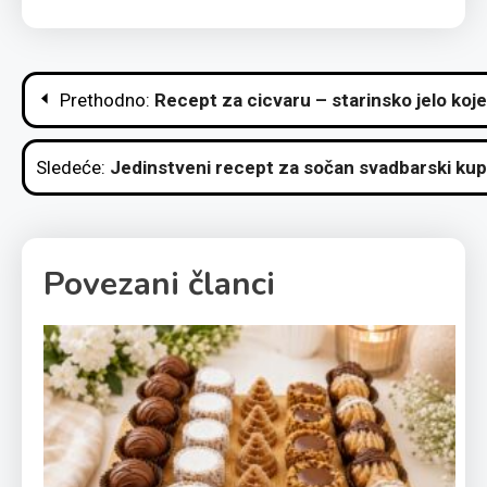
Kretanje
Prethodno:
Recept za cicvaru – starinsko jelo koje
članka
Sledeće:
Jedinstveni recept za sočan svadbarski kup
Povezani članci