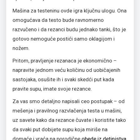
Mašina za testeninu ovde igra ključnu ulogu. Ona
omogućava da testo bude ravnomerno
razvučeno i da rezanci budu jednako tanki, što je
gotovo nemoguće postići samo oklagijom i
nožem.
Pritom, pravljenje rezanaca je ekonomično –
napravite jednom veću količinu od uobičajenih
sastojaka, osušite ih i svaki skedći put kada
pravite supu, imate svoje rezance.
Za vas smo detaljno napisali ceo postupak – od
mešenja i pravilnog razvlačenja testa u mašini,
uz savete kako da rezance čuvate i koristite tako
da svaki put dobijete supu koja miriše na
domaće i vraća na porodične
obede iz detinjstva
.