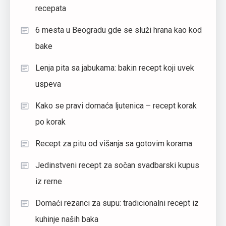
recepata
6 mesta u Beogradu gde se služi hrana kao kod
bake
Lenja pita sa jabukama: bakin recept koji uvek
uspeva
Kako se pravi domaća ljutenica – recept korak
po korak
Recept za pitu od višanja sa gotovim korama
Jedinstveni recept za sočan svadbarski kupus
iz rerne
Domaći rezanci za supu: tradicionalni recept iz
kuhinje naših baka