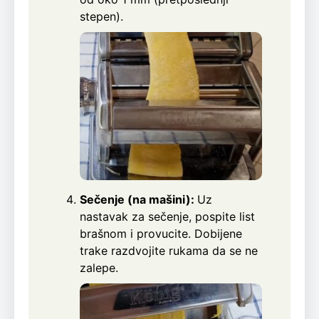
stepen).
Sečenje (na mašini):
Uz
nastavak za sečenje, pospite list
brašnom i provucite. Dobijene
trake razdvojite rukama da se ne
zalepe.