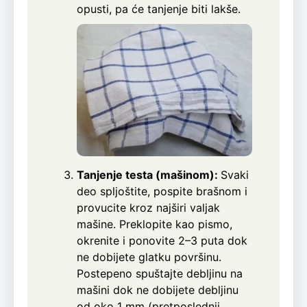
opusti, pa će tanjenje biti lakše.
Tanjenje testa (mašinom):
Svaki
deo spljoštite, pospite brašnom i
provucite kroz najširi valjak
mašine. Preklopite kao pismo,
okrenite i ponovite 2–3 puta dok
ne dobijete glatku površinu.
Postepeno spuštajte debljinu na
mašini dok ne dobijete debljinu
od oko 1 mm (pretposlednji