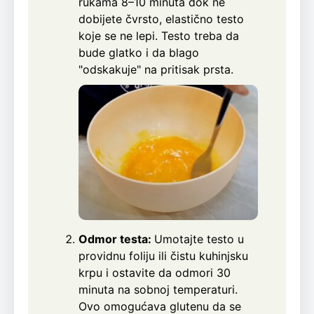
rukama 8–10 minuta dok ne
dobijete čvrsto, elastično testo
koje se ne lepi. Testo treba da
bude glatko i da blago
"odskakuje" na pritisak prsta.
Odmor testa:
Umotajte testo u
providnu foliju ili čistu kuhinjsku
krpu i ostavite da odmori 30
minuta na sobnoj temperaturi.
Ovo omogućava glutenu da se