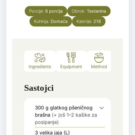
Porcije:
6
porcija
Obrok:
Testenina
Kuhinja:
Domaća
Kalorije:
218
Ingredients
Equipment
Method
Video
Sastojci
300
g
glatkog pšeničnog
brašna
(+ još 1–2 kašike za
posipanje)
3
velika jaja (L)