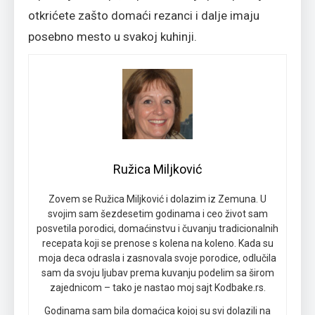
otkrićete zašto domaći rezanci i dalje imaju
posebno mesto u svakoj kuhinji.
Ružica Miljković
Zovem se Ružica Miljković i dolazim iz Zemuna. U
svojim sam šezdesetim godinama i ceo život sam
posvetila porodici, domaćinstvu i čuvanju tradicionalnih
recepata koji se prenose s kolena na koleno. Kada su
moja deca odrasla i zasnovala svoje porodice, odlučila
sam da svoju ljubav prema kuvanju podelim sa širom
zajednicom – tako je nastao moj sajt Kodbake.rs.
Godinama sam bila domaćica kojoj su svi dolazili na