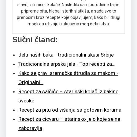
slavu, zimnicu i kolače. Nasledila sam porodične tajne
pripreme pita, hleba i starih slatkiša, a sada sve to
prenosim kroz recepte koje objavljujem, kako bi i drugi
mogli da uživaju u ukusima mog detinjstva.
Slični članci:
Jela naših baka - tradicionalni ukusi Srbije
Tradicionalna srpska jela - Top recepti za…
Kako se pravi sremačka štrudla sa makom -
Originalni…
Recept za salčiće – starinski kolač iz bakine
sveske
Recept za pitu od višanja sa gotovim korama
Recept za cicvaru – starinsko jelo koje se ne
zaboravlja