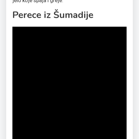
jelo koje spaja i greje.
Perece iz Šumadije