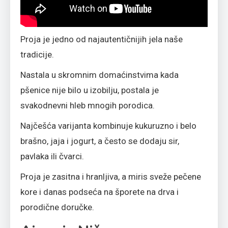
Proja je jedno od najautentičnijih jela naše
tradicije.
Nastala u skromnim domaćinstvima kada
pšenice nije bilo u izobilju, postala je
svakodnevni hleb mnogih porodica.
Najčešća varijanta kombinuje kukuruzno i belo
brašno, jaja i jogurt, a često se dodaju sir,
pavlaka ili čvarci.
Proja je zasitna i hranljiva, a miris sveže pečene
kore i danas podseća na šporete na drva i
porodične doručke.