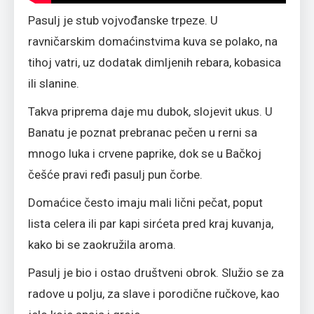
Pasulj je stub vojvođanske trpeze. U
ravničarskim domaćinstvima kuva se polako, na
tihoj vatri, uz dodatak dimljenih rebara, kobasica
ili slanine.
Takva priprema daje mu dubok, slojevit ukus. U
Banatu je poznat prebranac pečen u rerni sa
mnogo luka i crvene paprike, dok se u Bačkoj
češće pravi ređi pasulj pun čorbe.
Domaćice često imaju mali lični pečat, poput
lista celera ili par kapi sirćeta pred kraj kuvanja,
kako bi se zaokružila aroma.
Pasulj je bio i ostao društveni obrok. Služio se za
radove u polju, za slave i porodične ručkove, kao