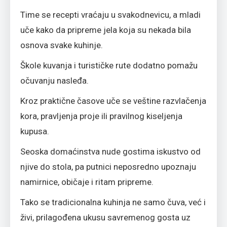
Time se recepti vraćaju u svakodnevicu, a mladi
uče kako da pripreme jela koja su nekada bila
osnova svake kuhinje.
Škole kuvanja i turističke rute dodatno pomažu
očuvanju nasleđa.
Kroz praktične časove uče se veštine razvlačenja
kora, pravljenja proje ili pravilnog kiseljenja
kupusa.
Seoska domaćinstva nude gostima iskustvo od
njive do stola, pa putnici neposredno upoznaju
namirnice, običaje i ritam pripreme.
Tako se tradicionalna kuhinja ne samo čuva, već i
živi, prilagođena ukusu savremenog gosta uz