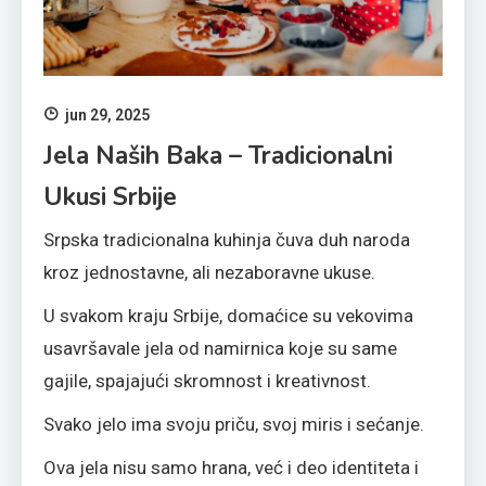
jun 29, 2025
Jela Naših Baka – Tradicionalni
Ukusi Srbije
Srpska tradicionalna kuhinja čuva duh naroda
kroz jednostavne, ali nezaboravne ukuse.
U svakom kraju Srbije, domaćice su vekovima
usavršavale jela od namirnica koje su same
gajile, spajajući skromnost i kreativnost.
Svako jelo ima svoju priču, svoj miris i sećanje.
Ova jela nisu samo hrana, već i deo identiteta i