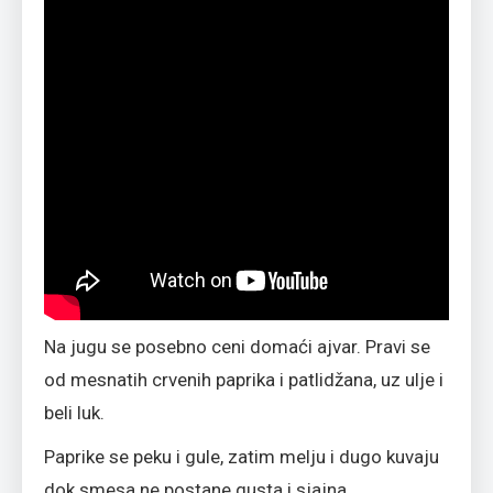
Na jugu se posebno ceni domaći ajvar. Pravi se
od mesnatih crvenih paprika i patlidžana, uz ulje i
beli luk.
Paprike se peku i gule, zatim melju i dugo kuvaju
dok smesa ne postane gusta i sjajna.