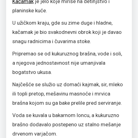
Kačamak
je jelo koje miriše na detinjstvo i
planinske kuće.
U užičkom kraju, gde su zime duge i hladne,
kačamak je bio svakodnevni obrok koji je davao
snagu radnicima i čuvarima stoke.
Pripremao se od kukuruznog brašna, vode i soli,
a njegova jednostavnost nije umanjivala
bogatstvo ukusa.
Najčešće se služio uz domaći kajmak, sir, mleko
ili topli pretop, mešavinu masnoće i mrvica
brašna kojom su ga bake prelile pred serviranje.
Voda se kuvala u bakarnom loncu, a kukuruzno
brašno dodavalo postepeno uz stalno mešanje
drvenom varjačom.