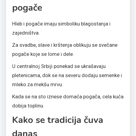
pogače
Hleb i pogače imaju simboliku blagostanja i
zajedništva.
Za svadbe, slave i krštenja oblikuju se svečane
pogače koje se lome i dele.
U centralnoj Srbiji ponekad se ukrašavaju
pletenicama, dok se na severu dodaju semenke i
mleko za mekšu mrvu.
Kada se na sto iznese domaća pogača, cela kuća
dobija toplinu.
Kako se tradicija čuva
danas