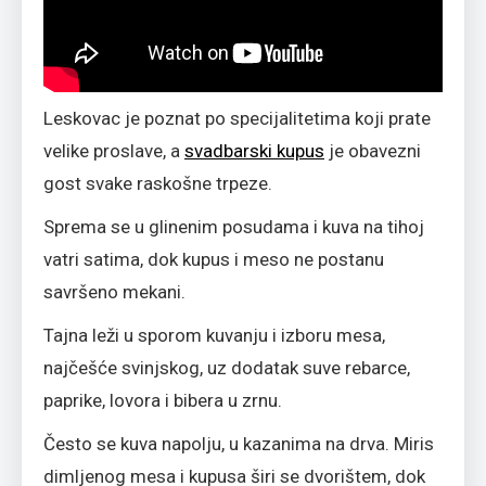
Leskovac je poznat po specijalitetima koji prate
velike proslave, a
svadbarski kupus
je obavezni
gost svake raskošne trpeze.
Sprema se u glinenim posudama i kuva na tihoj
vatri satima, dok kupus i meso ne postanu
savršeno mekani.
Tajna leži u sporom kuvanju i izboru mesa,
najčešće svinjskog, uz dodatak suve rebarce,
paprike, lovora i bibera u zrnu.
Često se kuva napolju, u kazanima na drva. Miris
dimljenog mesa i kupusa širi se dvorištem, dok