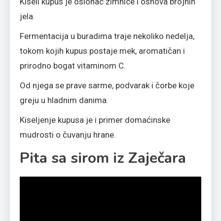
Kiseli kupus je oslonac zimnice i osnova brojnih
jela.
Fermentacija u buradima traje nekoliko nedelja,
tokom kojih kupus postaje mek, aromatičan i
prirodno bogat vitaminom C.
Od njega se prave sarme, podvarak i čorbe koje
greju u hladnim danima.
Kiseljenje kupusa je i primer domaćinske
mudrosti o čuvanju hrane.
Pita sa sirom iz Zaječara