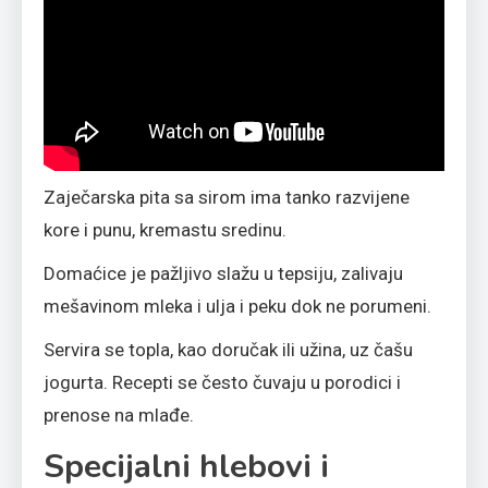
Zaječarska pita sa sirom ima tanko razvijene
kore i punu, kremastu sredinu.
Domaćice je pažljivo slažu u tepsiju, zalivaju
mešavinom mleka i ulja i peku dok ne porumeni.
Servira se topla, kao doručak ili užina, uz čašu
jogurta. Recepti se često čuvaju u porodici i
prenose na mlađe.
Specijalni hlebovi i