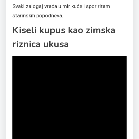
Svaki zalogaj vraća u mir kuće i spor ritam
starinskih popodneva.
Kiseli kupus kao zimska
riznica ukusa