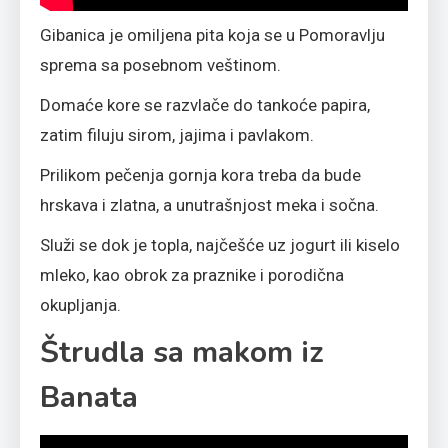
Gibanica je omiljena pita koja se u Pomoravlju
sprema sa posebnom veštinom.
Domaće kore se razvlače do tankoće papira,
zatim filuju sirom, jajima i pavlakom.
Prilikom pečenja gornja kora treba da bude
hrskava i zlatna, a unutrašnjost meka i sočna.
Služi se dok je topla, najčešće uz jogurt ili kiselo
mleko, kao obrok za praznike i porodična
okupljanja.
Štrudla sa makom iz
Banata