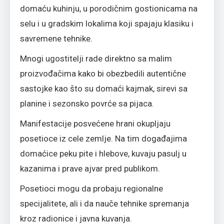
domaću kuhinju, u porodičnim gostionicama na
selu i u gradskim lokalima koji spajaju klasiku i
savremene tehnike.
Mnogi ugostitelji rade direktno sa malim
proizvođačima kako bi obezbedili autentične
sastojke kao što su domaći kajmak, sirevi sa
planine i sezonsko povrće sa pijaca.
Manifestacije posvećene hrani okupljaju
posetioce iz cele zemlje. Na tim događajima
domaćice peku pite i hlebove, kuvaju pasulj u
kazanima i prave ajvar pred publikom.
Posetioci mogu da probaju regionalne
specijalitete, ali i da nauče tehnike spremanja
kroz radionice i javna kuvanja.