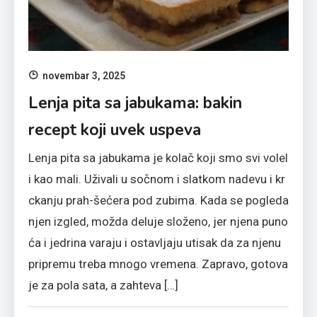
novembar 3, 2025
Lenja pita sa jabukama: bakin
recept koji uvek uspeva
Lenja pita sa jabukama je kolač koji smo svi volel
i kao mali. Uživali u sočnom i slatkom nadevu i kr
ckanju prah-šećera pod zubima. Kada se pogleda
njen izgled, možda deluje složeno, jer njena puno
ća i jedrina varaju i ostavljaju utisak da za njenu
pripremu treba mnogo vremena. Zapravo, gotova
je za pola sata, a zahteva […]