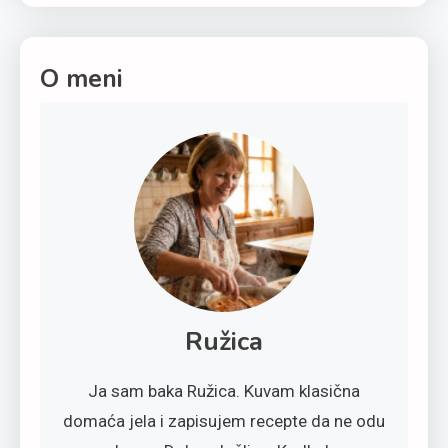
O meni
Ružica
Ja sam baka Ružica. Kuvam klasična
domaća jela i zapisujem recepte da ne odu