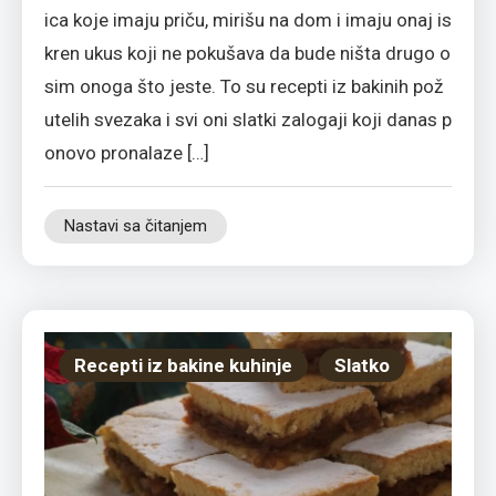
ica koje imaju priču, mirišu na dom i imaju onaj is
kren ukus koji ne pokušava da bude ništa drugo o
sim onoga što jeste. To su recepti iz bakinih pož
utelih svezaka i svi oni slatki zalogaji koji danas p
onovo pronalaze […]
Nastavi sa čitanjem
Recepti iz bakine kuhinje
Slatko