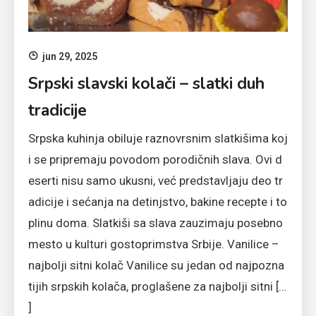
jun 29, 2025
Srpski slavski kolači – slatki duh
tradicije
Srpska kuhinja obiluje raznovrsnim slatkišima koj
i se pripremaju povodom porodičnih slava. Ovi d
eserti nisu samo ukusni, već predstavljaju deo tr
adicije i sećanja na detinjstvo, bakine recepte i to
plinu doma. Slatkiši sa slava zauzimaju posebno
mesto u kulturi gostoprimstva Srbije. Vanilice –
najbolji sitni kolač Vanilice su jedan od najpozna
tijih srpskih kolača, proglašene za najbolji sitni […
]