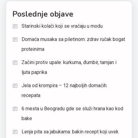
Poslednje objave
Starinski kolači koji se vraćaju u modu
Domaća musaka sa piletinom: zdrav ručak bogat
proteinima
Začini protiv upale: kurkuma, đumbir, tamjan i
ljuta paprika
Jela od krompira – 12 najboljih domaćih
recepata
6 mesta u Beogradu gde se služi hrana kao kod
bake
Lenja pita sa jabukama: bakin recept koji uvek