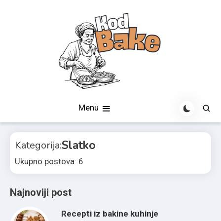
Skip
to
content
Jednostavno domaće – stari recepti, novi užitak
Kod Bake
Menu
Slatko
Kategorija:
Ukupno postova: 6
Najnoviji post
Recepti iz bakine kuhinje