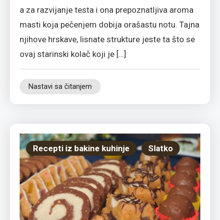
a za razvijanje testa i ona prepoznatljiva aroma
masti koja pečenjem dobija orašastu notu. Tajna
njihove hrskave, lisnate strukture jeste ta što se
ovaj starinski kolač koji je […]
Nastavi sa čitanjem
Recepti iz bakine kuhinje
Slatko