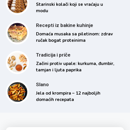
Starinski kolači koji se vraćaju u
modu
Recepti iz bakine kuhinje
Domaća musaka sa piletinom: zdrav
ručak bogat proteinima
Tradicija i priče
Začini protiv upale: kurkuma, đumbir,
tamjan i ljuta paprika
Slano
Jela od krompira – 12 najboljih
domaćih recepata