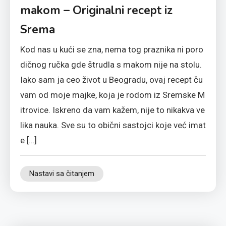
makom – Originalni recept iz
Srema
Kod nas u kući se zna, nema tog praznika ni poro
dičnog ručka gde štrudla s makom nije na stolu.
Iako sam ja ceo život u Beogradu, ovaj recept ču
vam od moje majke, koja je rodom iz Sremske M
itrovice. Iskreno da vam kažem, nije to nikakva ve
lika nauka. Sve su to obični sastojci koje već imat
e […]
Nastavi sa čitanjem