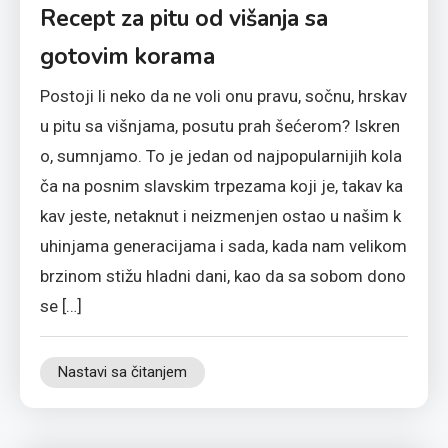
Recept za pitu od višanja sa
gotovim korama
Postoji li neko da ne voli onu pravu, sočnu, hrskav
u pitu sa višnjama, posutu prah šećerom? Iskren
o, sumnjamo. To je jedan od najpopularnijih kola
ča na posnim slavskim trpezama koji je, takav ka
kav jeste, netaknut i neizmenjen ostao u našim k
uhinjama generacijama i sada, kada nam velikom
brzinom stižu hladni dani, kao da sa sobom dono
se […]
Nastavi sa čitanjem