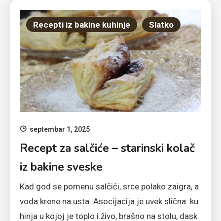
Recepti iz bakine kuhinje
Slatko
septembar 1, 2025
Recept za salčiće – starinski kolač
iz bakine sveske
Kad god se pomenu salčići, srce polako zaigra, a
voda krene na usta. Asocijacija je uvek slična: ku
hinja u kojoj je toplo i živo, brašno na stolu, dask